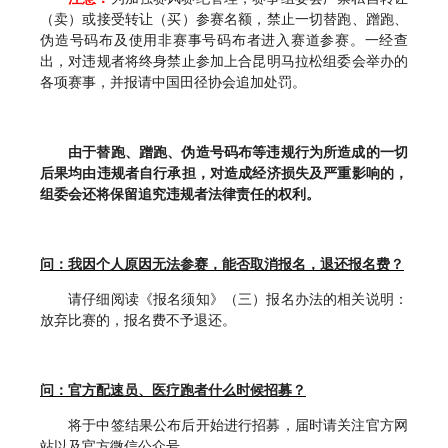
（卖）或接受转让（买）参赛名额，禁止一切替跑、蹭跑、
伪造号码布及使用非赛事号码布者进入赛道参赛。一经查
出，对违规者将终身禁止参加上合昆明马拉松组委会举办的
各项赛事，并报请中国田径协会追加处罚。
由于替跑、蹭跑、伪造号码布等违规行为所造成的一切
后果均由违规者自行承担，对造成经济损失及严重影响的，
组委会还将保留追究违规者法律责任的权利。
问：我因个人原因无法参赛，能否取消报名，退还报名费？
请仔细阅读《报名须知》（三）报名办法的相关说明：
放弃比赛的，报名费不予退还。
问：官方配速员、医疗跑者什么时候招募？
将于中签结果公布后开始进行招募，届时请关注官方网
站以及官方微信公众号。